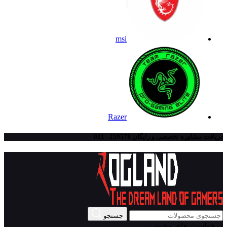
msi
Razer
دریافت مشاوره تخصصی و رایگان 259578 - 021
جستجو
درخواست های محبوب