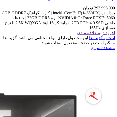
293.996.000
تومان
پردازنده Intel® Core™ I7(14650HX) | کارت گرافیک 8GB GDDR7
NVIDIA® GeForce RTX™ 5060 | رم 32GB DDR5 | حافظه
داخلی 2TB PCIe 4.0 SSD | نمایشگر 16 اینچ 2.5K WQXGA با نرخ
نوسازی 165Hz
افزودن به علاقه مندی
انتخاب گزینه ها
این محصول دارای انواع مختلفی می باشد. گزینه ها
ممکن است در صفحه محصول انتخاب شوند
مشاهده سریع