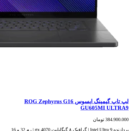
لپ تاپ گیمینگ ایسوس ROG Zephyrus G16
GU605MI ULTRA9
384.900.000
تومان
پردازنده Intel Ultra 9 | گرافیک ۸ گیگابایت rtx 4070 | رم 32 و 16