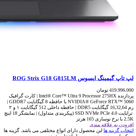
لپ تاپ گیمینگ ایسوس ROG Strix G18 G815LM
419.996.000
تومان
پردازنده Intel® Core™ Ultra 9 Processor 275HX | کارت گرافیک
NVIDIA® GeForce RTX™ 5060 با حافظه 8 گیگابایت GDDR7 |
رم 16,32,64 گیگابایت DDR5 | حافظه داخلی 512 گیگابایت ۱ و ۲
ترابایت SSD NVMe PCIe 4.0 (پیکربندی متداول) | نمایشگر 18 اینچ
2.5K با نرخ نوسازی 165 هرتز
افزودن به علاقه مندی
انتخاب گزینه ها
این محصول دارای انواع مختلفی می باشد. گزینه ها