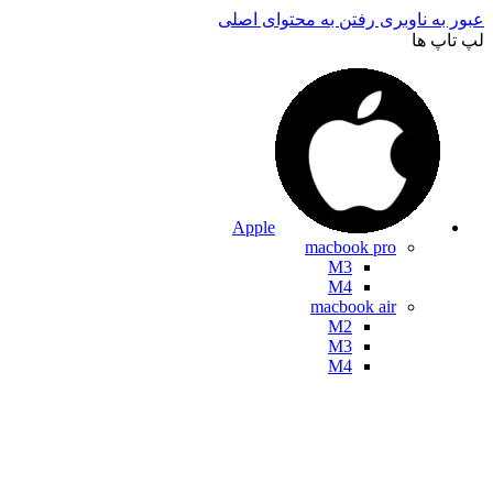
عبور به ناوبری
رفتن به محتوای اصلی
لپ تاپ ها
Apple
macbook pro
M3
M4
macbook air
M2
M3
M4