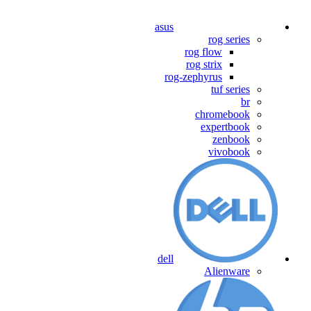
asus
rog series
rog flow
rog strix
rog-zephyrus
tuf series
br
chromebook
expertbook
zenbook
vivobook
dell
Alienware