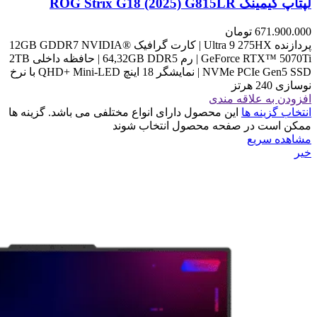
لپتاپ گیمینگ ROG Strix G18 (2025) G815LR
671.900.000
تومان
پردازنده Ultra 9 275HX | کارت گرافیک 12GB GDDR7 NVIDIA®
GeForce RTX™ 5070Ti | رم 64,32GB DDR5 | حافظه داخلی 2TB
NVMe PCIe Gen5 SSD | نمایشگر 18 اینچ QHD+ Mini-LED با نرخ
نوسازی 240 هرتز
افزودن به علاقه مندی
انتخاب گزینه ها
این محصول دارای انواع مختلفی می باشد. گزینه ها
ممکن است در صفحه محصول انتخاب شوند
مشاهده سریع
خیر