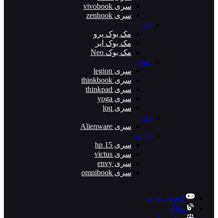
سری vivobook
سری zenbook
اپل
مک بوک پرو
مک بوک ایر
مک بوک Neo
لنوو
سری legion
سری thinkbook
سری thinkpad
سری yoga
سری loq
دل
سری Alienware
اچ پی
سری hp 15
سری victus
سری envy
سری omnibook
کنسول بازی
وبلاگ