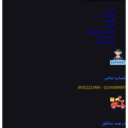
اپل
ایسوس
لنوو
اچ پی
لپ تاپ گیمینگ
سری tuf
سری rog
شماره تماس
02191009997 - 09352222909
در همه مناطق