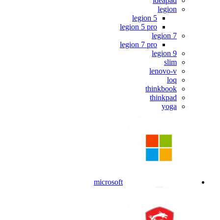
ideapad
legion
legion 5
legion 5 pro
legion 7
legion 7 pro
legion 9
slim
lenovo-v
loq
thinkbook
thinkpad
yoga
microsoft