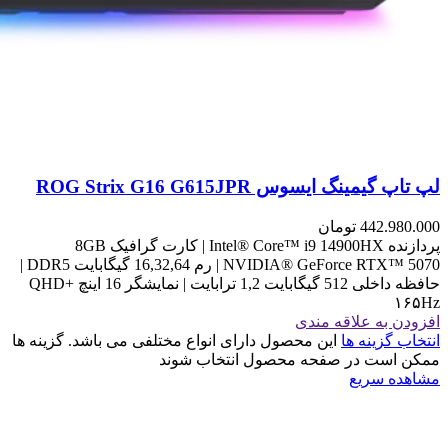
لپ تاپ گیمینگ ایسوس ROG Strix G16 G615JPR
442.980.000
تومان
پردازنده Intel® Core™ i9 14900HX | کارت گرافیک 8GB
NVIDIA® GeForce RTX™ 5070 | رم 16,32,64 گیگابایت DDR5 |
حافظه داخلی 512 گیگابایت 1,2 ترابایت | نمایشگر 16 اینچ QHD+
۱۶۵Hz
افزودن به علاقه مندی
انتخاب گزینه ها
این محصول دارای انواع مختلفی می باشد. گزینه ها
ممکن است در صفحه محصول انتخاب شوند
مشاهده سریع