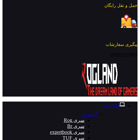
حمل و نقل رایگان
پیگیری سفارشات
09352222907
لپتاپ ها
ایسوس
سری Rog
سری Br
سری expertbook
سری TUF