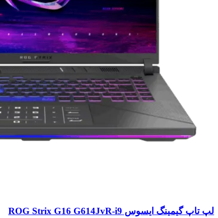
لپ تاپ گیمینگ ایسوس ROG Strix G16 G614JvR-i9