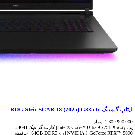
لپتاپ گیمینگ ROG Strix SCAR 18 (2025) G835 lx
1.309.900.000
تومان
پردازنده Intel® Core™ Ultra 9 275HX | کارت گرافیک 24GB
NVIDIA® GeForce RTX™ 5090 | رم 64GB DDR5 | حافظه