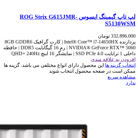
لپ تاپ گیمینگ ایسوس ROG Strix G615JMR-
S5130WSM
332.896.000
تومان
پردازنده Intel® Core™ i7-14650HX | کارت گرافیک 8GB GDDR6
NVIDIA® GeForce RTX™ 5060 | رم 16 گیگابایت DDR5 | حافظه
داخلی 1 ترابایت SSD PCIe 4.0 | نمایشگر 16 اینچ QHD+ 240Hz
افزودن به علاقه مندی
انتخاب گزینه ها
این محصول دارای انواع مختلفی می باشد. گزینه ها
ممکن است در صفحه محصول انتخاب شوند
مشاهده سریع
ندارد