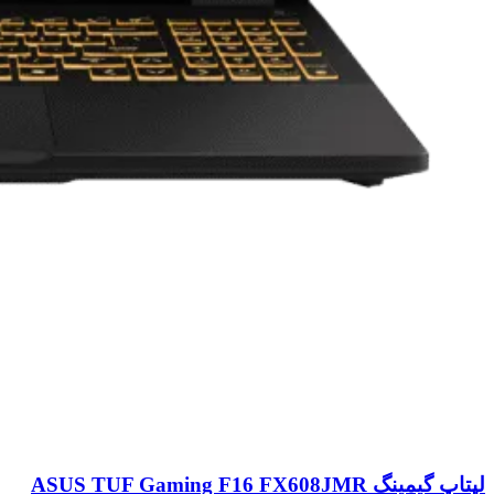
لپتاپ گیمینگ ASUS TUF Gaming F16 FX608JMR