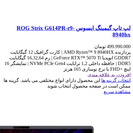
لپ تاپ گیمینگ ایسوس ROG Strix G614PR-r9-
8940hx
499.990.000
تومان
پردازنده AMD Ryzen™ 9 8940HX | کارت گرافیک 12 گیگابایت
GDDR7 انویدیا GeForce RTX™ 5070 Ti | رم 16,32,64 گیگابایت
DDR5 | حافظه داخلی 1,2 ترابایت NVMe PCIe Gen4 | نمایشگر 16
اینچ +FHD با نرخ نوسازی 165 هرتز
افزودن به علاقه مندی
انتخاب گزینه ها
این محصول دارای انواع مختلفی می باشد. گزینه ها
ممکن است در صفحه محصول انتخاب شوند
مشاهده سریع