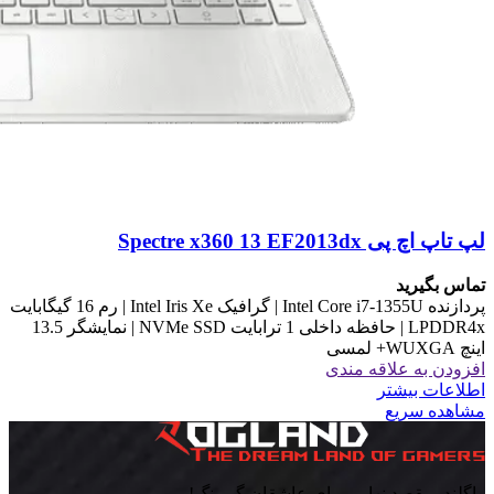
لپ تاپ اچ پی Spectre x360 13 EF2013dx
تماس بگیرید
پردازنده Intel Core i7-1355U | گرافیک Intel Iris Xe | رم 16 گیگابایت
LPDDR4x | حافظه داخلی 1 ترابایت NVMe SSD | نمایشگر 13.5
اینچ WUXGA+ لمسی
افزودن به علاقه مندی
اطلاعات بیشتر
مشاهده سریع
راگلند، مقصد نهایی برای عاشقان گیمینگ!