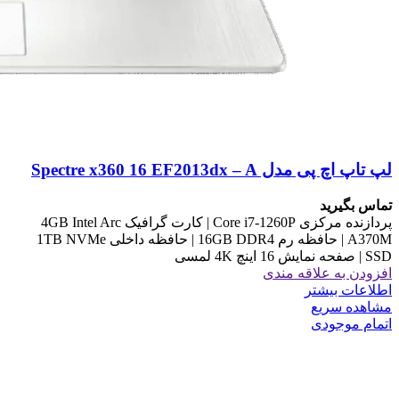
لپ تاپ اچ پی مدل Spectre x360 16 EF2013dx – A
تماس بگیرید
پردازنده مرکزی Core i7-1260P | کارت گرافیک 4GB Intel Arc
A370M | حافظه رم 16GB DDR4 | حافظه داخلی 1TB NVMe
SSD | صفحه نمایش 16 اینچ 4K لمسی
افزودن به علاقه مندی
اطلاعات بیشتر
مشاهده سریع
اتمام موجودی