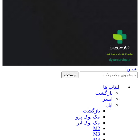
بستن
جستجو
لپتاپ ها
بازگشت
ایسر
اپل
بازگشت
مک بوک پرو
مک بوک ایر
M2
M3
M4