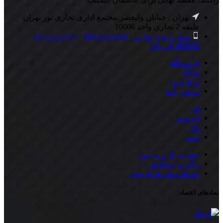
تهران , خیابان ولیعصر,مجتمع اداری تجاری نور تهران
طبقه 2 تجاری واحد 10006
شماره های تماس : 09352222909 - 09352222907 -
91009997 - 021
فروشگاه
وبلاگ
درباره ما
تماس با ما
اپل
ایسوس
دل
لنوو
حساب کاربری من
پیگیری سفارش
خدمات پس از فروش
نمادهای اعتماد