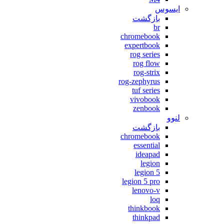
ایسوس
بازگشت
br
chromebook
expertbook
rog series
rog flow
rog-strix
rog-zephyrus
tuf series
vivobook
zenbook
لنوو
بازگشت
chromebook
essential
ideapad
legion
legion 5
legion 5 pro
lenovo-v
loq
thinkbook
thinkpad