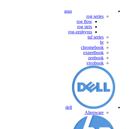
asus
rog series
rog flow
rog strix
rog-zephyrus
tuf series
br
chromebook
expertbook
zenbook
vivobook
dell
Alienware