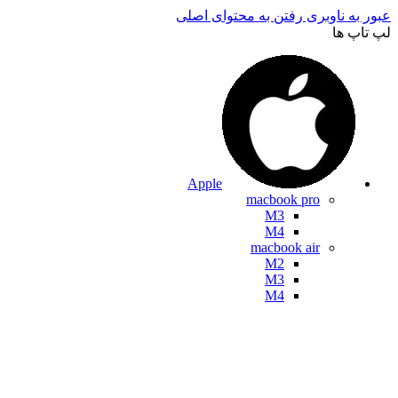
عبور به ناوبری
رفتن به محتوای اصلی
لپ تاپ ها
Apple
macbook pro
M3
M4
macbook air
M2
M3
M4