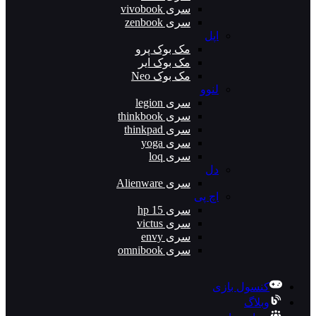
سری vivobook
سری zenbook
اپل
مک بوک پرو
مک بوک ایر
مک بوک Neo
لنوو
سری legion
سری thinkbook
سری thinkpad
سری yoga
سری loq
دل
سری Alienware
اچ پی
سری hp 15
سری victus
سری envy
سری omnibook
کنسول بازی
وبلاگ