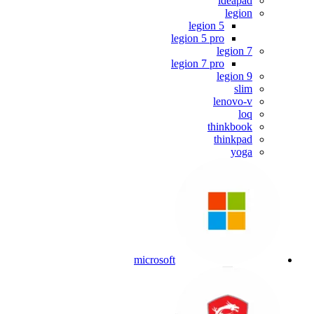
ideapad
legion
legion 5
legion 5 pro
legion 7
legion 7 pro
legion 9
slim
lenovo-v
loq
thinkbook
thinkpad
yoga
microsoft