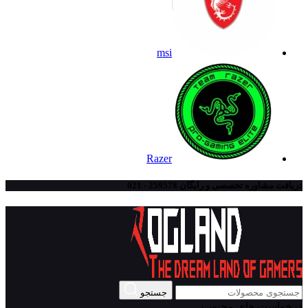
msi
Razer
دریافت مشاوره تخصصی و رایگان 259578 - 021
جستجو
درخواست های محبوب