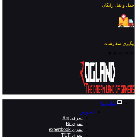
حمل و نقل رایگان
پیگیری سفارشات
09352222907
لپتاپ ها
ایسوس
سری Rog
سری Br
سری expertbook
سری TUF