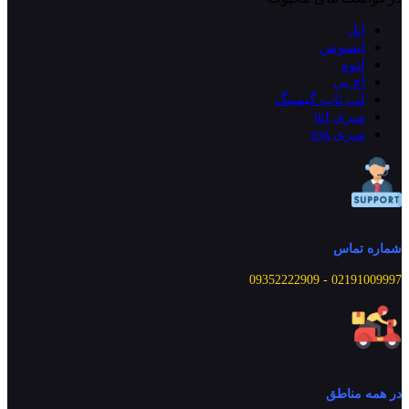
اپل
ایسوس
لنوو
اچ پی
لپ تاپ گیمینگ
سری tuf
سری rog
شماره تماس
02191009997 - 09352222909
در همه مناطق