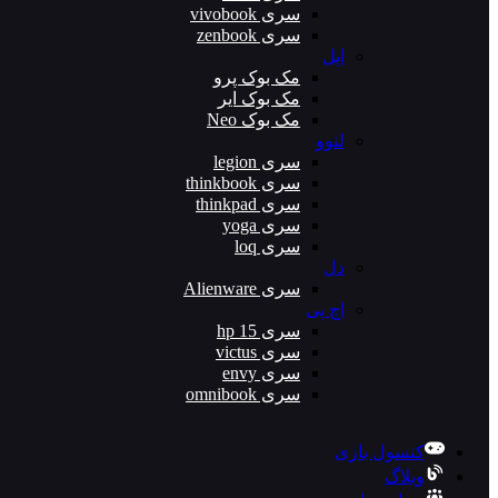
سری vivobook
سری zenbook
اپل
مک بوک پرو
مک بوک ایر
مک بوک Neo
لنوو
سری legion
سری thinkbook
سری thinkpad
سری yoga
سری loq
دل
سری Alienware
اچ پی
سری hp 15
سری victus
سری envy
سری omnibook
کنسول بازی
وبلاگ