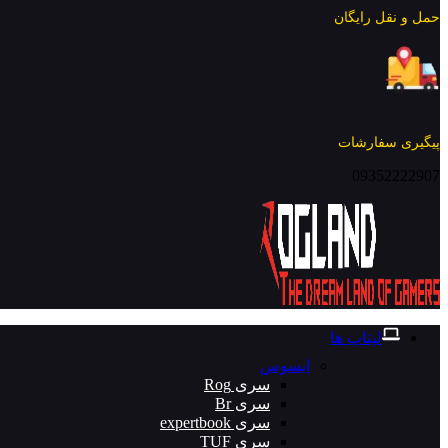
حمل و نقل رایگان
پیگیری سفارشات
09352222907
لپتاپ ها
ایسوس
سری Rog
سری Br
سری expertbook
سری TUF