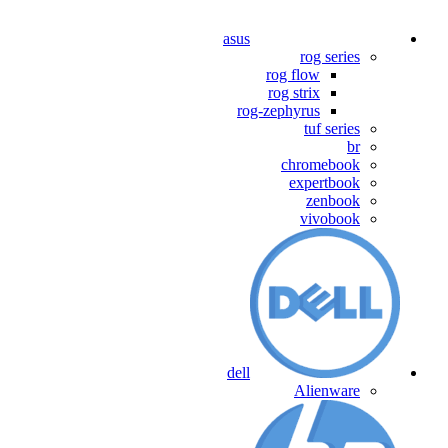
asus
rog series
rog flow
rog strix
rog-zephyrus
tuf series
br
chromebook
expertbook
zenbook
vivobook
dell
Alienware