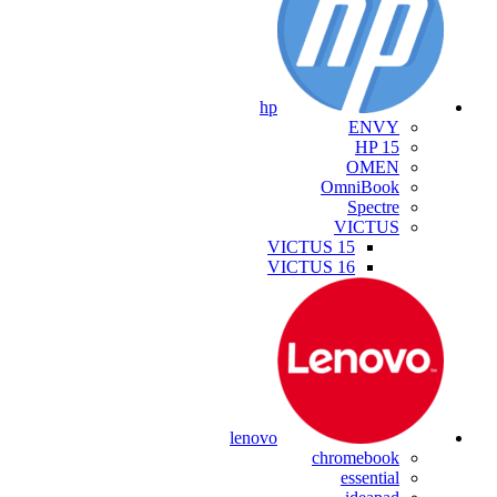
hp
ENVY
HP 15
OMEN
OmniBook
Spectre
VICTUS
VICTUS 15
VICTUS 16
lenovo
chromebook
essential