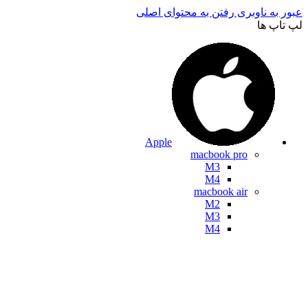
عبور به ناوبری
رفتن به محتوای اصلی
لپ تاپ ها
Apple
macbook pro
M3
M4
macbook air
M2
M3
M4