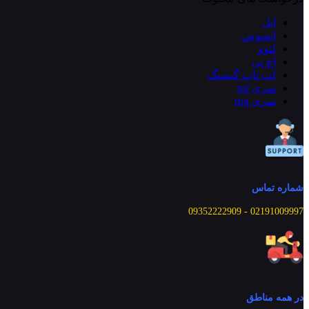
اپل
ایسوس
لنوو
اچ پی
لپ تاپ گیمینگ
سری tuf
سری rog
شماره تماس
02191009997 - 09352222909
در همه مناطق