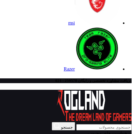
msi
Razer
دریافت مشاوره تخصصی و رایگان 259578 - 021
جستجو
درخواست های محبوب