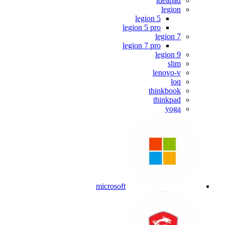
ideapad
legion
legion 5
legion 5 pro
legion 7
legion 7 pro
legion 9
slim
lenovo-v
loq
thinkbook
thinkpad
yoga
microsoft