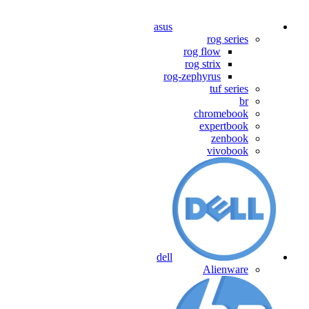
asus
rog series
rog flow
rog strix
rog-zephyrus
tuf series
br
chromebook
expertbook
zenbook
vivobook
dell
Alienware