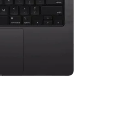
مشخصات فنی کلیدی لپ تاپ اپل MacBook
Pro MRX33 (2023)