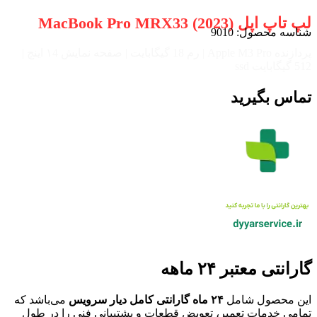
لپ تاپ اپل MacBook Pro MRX33 (2023)
شناسه محصول:
9010
پردازنده Apple M3 Pro | رم 18 گیگابایت | صفحه نمایش ۱4 اینچ |
512 گیگابایت ssd
تماس بگیرید
گارانتی معتبر ۲۴ ماهه
این محصول شامل
۲۴ ماه گارانتی کامل دیار سرویس
می‌باشد که
تمامی خدمات تعمیر، تعویض قطعات و پشتیبانی فنی را در طول