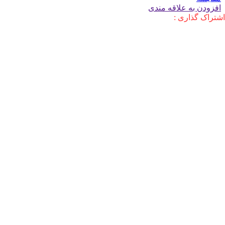
افزودن به علاقه مندی
اشتراک گذاری :
توضیحات
بررسی جامع لپ‌تاپ اپل MacBook
Pro MRX33 (2023)
معرفی
لپ تاپ اپل MacBook Pro MRX33 (2023) یکی از
قدرتمندترین لپ‌تاپ‌های سری پرو اپل است که با تراشه
M2 Pro، رم 18 گیگابایتی و حافظه SSD 512 گیگابایتی،
گزینه‌ای ایده‌آل برای کاربران حرفه‌ای و خلاق محسوب
می‌شود. این مدل تعادل مناسبی بین قدرت پردازش،
کارایی و قیمت ارائه می‌دهد.