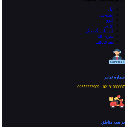
اپل
ایسوس
لنوو
اچ پی
لپ تاپ گیمینگ
سری tuf
سری rog
شماره تماس
02191009997 - 09352222909
در همه مناطق