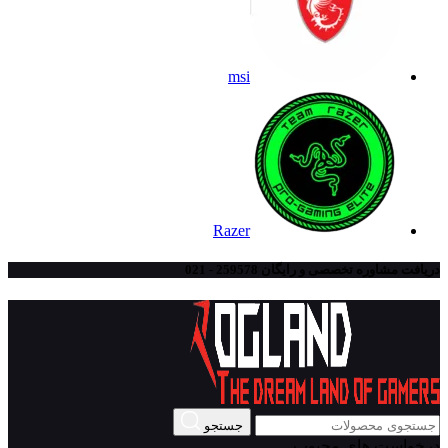
msi
Razer
دریافت مشاوره تخصصی و رایگان 259578 - 021
جستجو
درخواست های محبوب