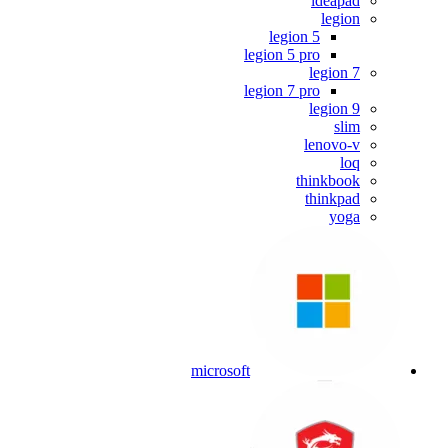
ideapad
legion
legion 5
legion 5 pro
legion 7
legion 7 pro
legion 9
slim
lenovo-v
loq
thinkbook
thinkpad
yoga
microsoft