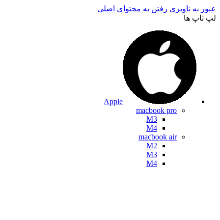
عبور به ناوبری
رفتن به محتوای اصلی
لپ تاپ ها
Apple
macbook pro
M3
M4
macbook air
M2
M3
M4